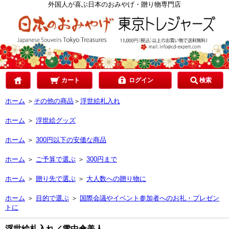
カテゴリで選ぶ
外国人が喜ぶ日本のおみやげ・贈り物専門店
ご予算で選ぶ
贈り先で選ぶ
カート
ログイン
検索
ホーム
＞
その他の商品
＞
浮世絵札入れ
目的で選ぶ
ホーム
＞
浮世絵グッズ
ホーム
＞
300円以下の安価な商品
ホーム
＞
ご予算で選ぶ
＞
300円まで
ホーム
＞
贈り先で選ぶ
＞
大人数への贈り物に
ホーム
＞
目的で選ぶ
＞
国際会議やイベント参加者へのお礼・プレゼン
トに
浮世絵札入れ／雪中傘美人