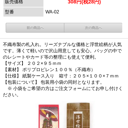
308円(税28円)
販売価格
型番
WA-02
前の商品へ
次の商品へ
不織布製の札入れ。リーズナブルな価格と浮世絵柄が人気
です。薄くて軽いので沢山用意しても安心。バッグの中で
のレシートやカード等の整理にも使えて便利。
【サイズ】 ２０２×９５ｍｍ
【素材】 ポリプロピレン１００％（不織布）
【仕様】 紙製ケース入り 箱寸：２０５×１００×７ｍｍ
【包装について】 包装用小袋の同封となります。
※ 小袋をご希望の方はご注文フォームにてお申し付けく
ださい。