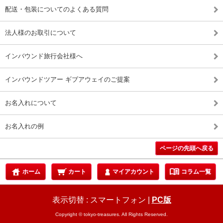
配送・包装についてのよくある質問
法人様のお取引について
インバウンド旅行会社様へ
インバウンドツアー ギブアウェイのご提案
お名入れについて
お名入れの例
ページの先頭へ戻る
menu_book
ホーム
カート
マイアカウント
コラム一覧
表示切替 :
スマートフォン
|
PC版
Copyright © tokyo-treasures. All Rights Reserved.