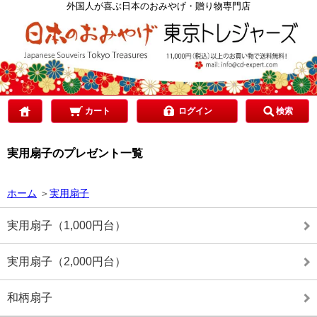
カテゴリで選ぶ
外国人が喜ぶ日本のおみやげ・贈り物専門店
ご予算で選ぶ
贈り先で選ぶ
カート
ログイン
検索
実用扇子のプレゼント一覧
目的で選ぶ
ホーム
＞
実用扇子
実用扇子（1,000円台）
実用扇子（2,000円台）
和柄扇子