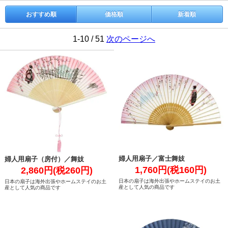
おすすめ順
価格順
新着順
1-10 / 51
次のページへ
婦人用扇子／富士舞妓
婦人用扇子（房付）／舞妓
1,760円(税160円)
2,860円(税260円)
日本の扇子は海外出張やホームステイのお土
日本の扇子は海外出張やホームステイのお土
産として人気の商品です
産として人気の商品です