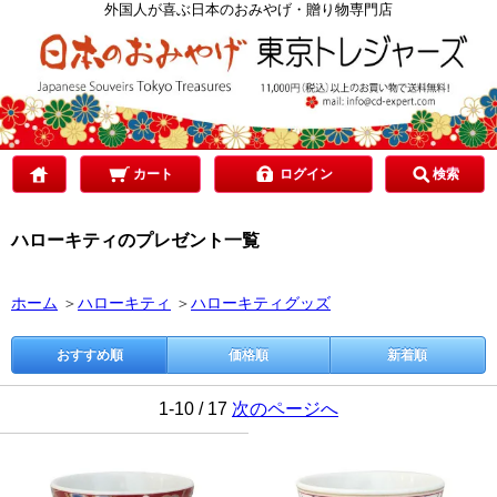
カテゴリで選ぶ
外国人が喜ぶ日本のおみやげ・贈り物専門店
ご予算で選ぶ
贈り先で選ぶ
カート
ログイン
検索
ハローキティのプレゼント一覧
目的で選ぶ
ホーム
＞
ハローキティ
＞
ハローキティグッズ
おすすめ順
価格順
新着順
1-10 / 17
次のページへ