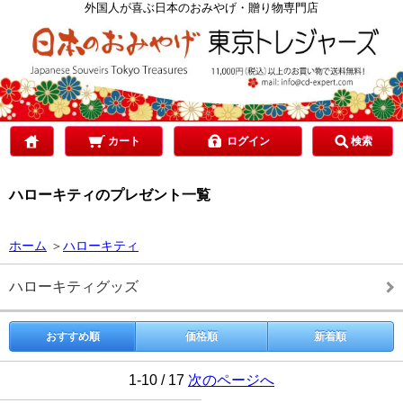
カテゴリで選ぶ
外国人が喜ぶ日本のおみやげ・贈り物専門店
ご予算で選ぶ
贈り先で選ぶ
カート
ログイン
検索
ハローキティのプレゼント一覧
目的で選ぶ
ホーム
＞
ハローキティ
ハローキティグッズ
おすすめ順
価格順
新着順
1-10 / 17
次のページへ