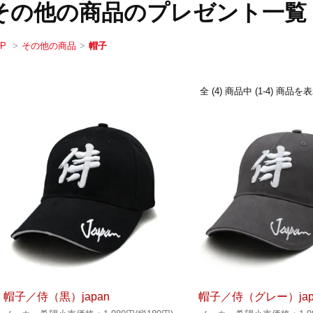
その他の商品のプレゼント一覧
OP
>
その他の商品
>
帽子
全 (4) 商品中 (1-4) 商
帽子／侍（黒）japan
帽子／侍（グレー）jap