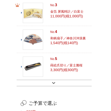
3
No.
金箔 屏風時計／白富士
11,000円(税1,000円)
4
No.
和柄扇子／神奈川沖浪裏
1,540円(税140円)
5
No.
蒔絵爪切り／富士雅桜
3,300円(税300円)
ご予算で選ぶ