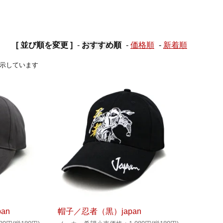
[ 並び順を変更 ]
-
おすすめ順
-
価格順
-
新着順
品を表示しています
an
帽子／忍者（黒）japan