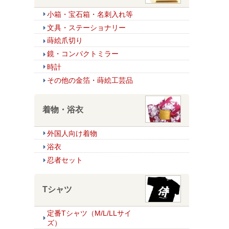
小箱・宝石箱・名刺入れ等
文具・ステーショナリー
蒔絵爪切り
鏡・コンパクトミラー
時計
その他の金箔・蒔絵工芸品
着物・浴衣
外国人向け着物
浴衣
忍者セット
Tシャツ
定番Tシャツ（M/L/LLサイ
ズ）