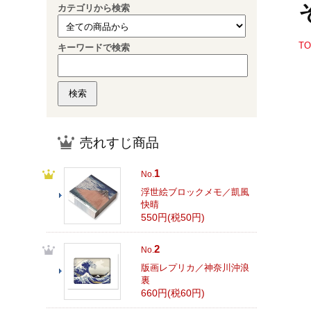
カテゴリから検索
T
キーワードで検索
売れすじ商品
1
No.
浮世絵ブロックメモ／凱風
快晴
550円(税50円)
2
No.
版画レプリカ／神奈川沖浪
裏
660円(税60円)