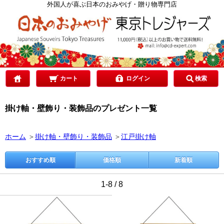
カテゴリで選ぶ
外国人が喜ぶ日本のおみやげ・贈り物専門店
ご予算で選ぶ
贈り先で選ぶ
カート
ログイン
検索
掛け軸・壁飾り・装飾品のプレゼント一覧
目的で選ぶ
ホーム
＞
掛け軸・壁飾り・装飾品
＞
江戸掛け軸
おすすめ順
価格順
新着順
1-8 / 8