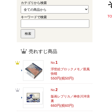
カテゴリから検索
T
キーワードで検索
売れすじ商品
1
No.
浮世絵ブロックメモ／凱風
快晴
550円(税50円)
2
No.
版画レプリカ／神奈川沖浪
裏
660円(税60円)