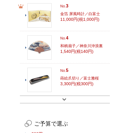
3
No.
金箔 屏風時計／白富士
11,000円(税1,000円)
4
No.
和柄扇子／神奈川沖浪裏
1,540円(税140円)
5
No.
蒔絵爪切り／富士雅桜
3,300円(税300円)
ご予算で選ぶ