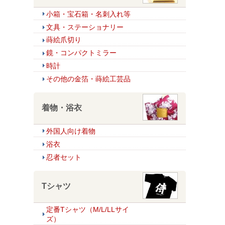
小箱・宝石箱・名刺入れ等
文具・ステーショナリー
蒔絵爪切り
鏡・コンパクトミラー
時計
その他の金箔・蒔絵工芸品
着物・浴衣
外国人向け着物
浴衣
忍者セット
Tシャツ
定番Tシャツ（M/L/LLサイ
ズ）