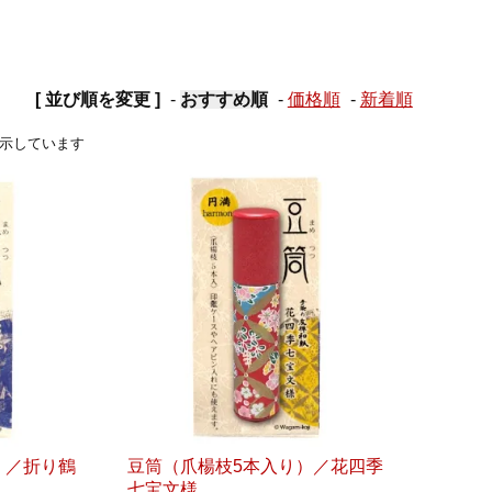
[ 並び順を変更 ]
-
おすすめ順
-
価格順
-
新着順
品を表示しています
）／折り鶴
豆筒（爪楊枝5本入り）／花四季
七宝文様