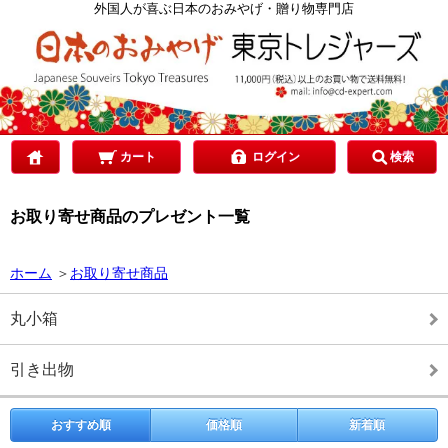
カテゴリで選ぶ
外国人が喜ぶ日本のおみやげ・贈り物専門店
ご予算で選ぶ
贈り先で選ぶ
カート
ログイン
検索
お取り寄せ商品のプレゼント一覧
目的で選ぶ
ホーム
＞
お取り寄せ商品
丸小箱
引き出物
おすすめ順
価格順
新着順