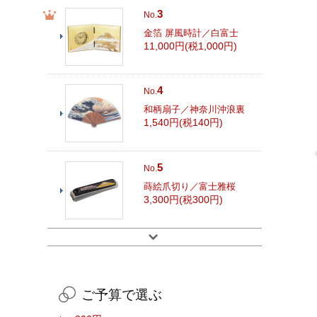
3
No.
金箔 屏風時計／白富士
11,000円(税1,000円)
4
No.
和柄扇子／神奈川沖浪裏
1,540円(税140円)
5
No.
蒔絵爪切り／富士雅桜
3,300円(税300円)
ご予算で選ぶ