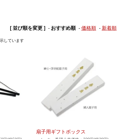
[ 並び順を変更 ]
-
おすすめ順
-
価格順
-
新着順
品を表示しています
扇子用ギフトボックス