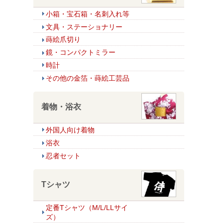
小箱・宝石箱・名刺入れ等
文具・ステーショナリー
蒔絵爪切り
鏡・コンパクトミラー
時計
その他の金箔・蒔絵工芸品
着物・浴衣
外国人向け着物
浴衣
忍者セット
Tシャツ
定番Tシャツ（M/L/LLサイ
ズ）