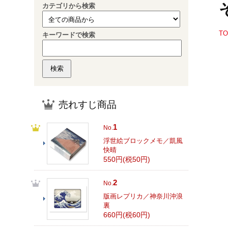
カテゴリから検索
T
キーワードで検索
売れすじ商品
1
No.
浮世絵ブロックメモ／凱風
快晴
550円(税50円)
2
No.
版画レプリカ／神奈川沖浪
裏
660円(税60円)