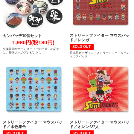
ストリートファイター マウスパッ
カンバッヂ10個セット
ド／レンガ
1,980円(税180円)
SOLD OUT
交換留学やホームステイでの出会いの記念
に、外国人へのプレゼントに
日本限定デザイン！ストリートファイターの
マウスパッド
ストリートファイター マウスパッ
ストリートファイター マウスパッ
ド／水色集合
ド／オレンジ7人
SOLD OUT
SOLD OUT