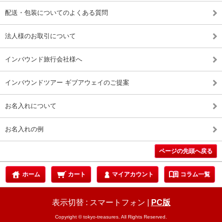
配送・包装についてのよくある質問
法人様のお取引について
インバウンド旅行会社様へ
インバウンドツアー ギブアウェイのご提案
お名入れについて
お名入れの例
ページの先頭へ戻る
menu_book
ホーム
カート
マイアカウント
コラム一覧
表示切替 :
スマートフォン
|
PC版
Copyright © tokyo-treasures. All Rights Reserved.