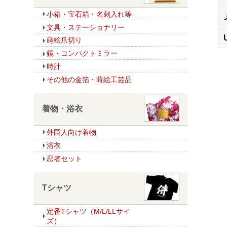
小箱・宝石箱・名刺入れ等
文具・ステーショナリー
蒔絵爪切り
鏡・コンパクトミラー
時計
その他の金箔・蒔絵工芸品
着物・浴衣
外国人向け着物
浴衣
忍者セット
Tシャツ
定番Tシャツ（M/L/LLサイ
ズ）