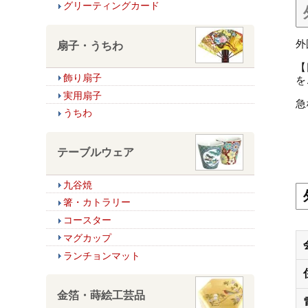
グリーティングカード
外
扇子・うちわ
【
飾り扇子
を
実用扇子
急
うちわ
テーブルウェア
九谷焼
箸・カトラリー
コースター
マグカップ
ランチョンマット
金箔・蒔絵工芸品