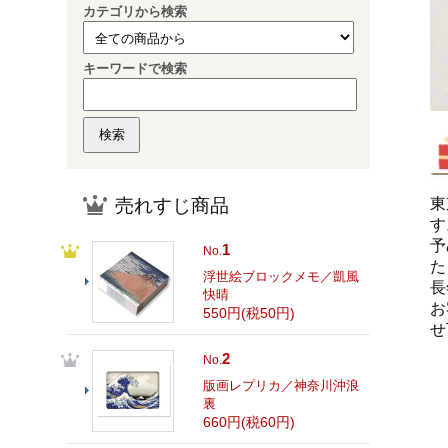
カテゴリから検索
キーワードで検索
売れすじ商品
東
す
予
1
No.
た
浮世絵ブロックメモ／凱風
長
快晴
お
550円(税50円)
せ
2
No.
版画レプリカ／神奈川沖浪
裏
660円(税60円)