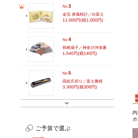
3
No.
金箔 屏風時計／白富士
11,000円(税1,000円)
4
No.
和柄扇子／神奈川沖浪裏
1,540円(税140円)
5
No.
蒔絵爪切り／富士雅桜
3,300円(税300円)
内
ホ
ご予算で選ぶ