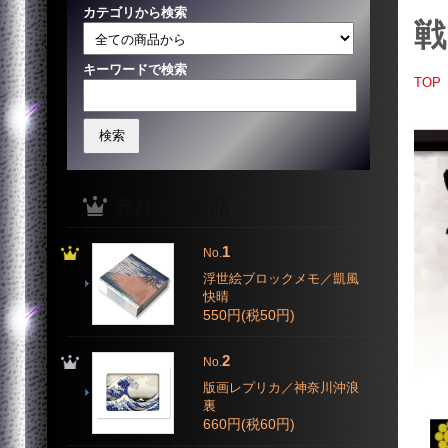
カテゴリから検索
戦
キーワードで検索
TOP
売れすじ商品
1
No.
浮世絵ブロックメモ／凱風
快晴
550円(税50円)
2
No.
版画レプリカ／神奈川沖浪
裏
660円(税60円)