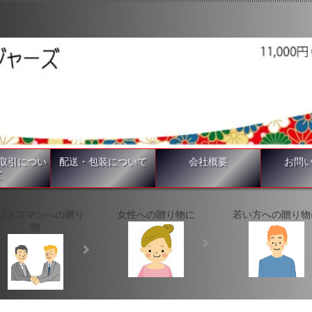
取引につい
配送・包装について
会社概要
お問
て
ジネスマンへの贈り
女性への贈り物に
若い方への贈り物
物