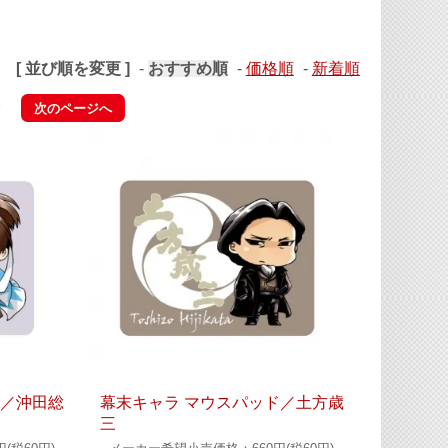
[ 並び順を変更 ]
-
おすすめ順
-
価格順
-
新着順
す
次のページへ
ド／沖田総
幕末キャラ マウスパッド／土方歳
三