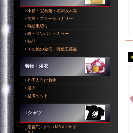
小箱・宝石箱・名刺入れ等
文具・ステーショナリー
蒔絵爪切り
鏡・コンパクトミラー
時計
その他の金箔・蒔絵工芸品
着物・浴衣
外国人向け着物
浴衣
忍者セット
Tシャツ
定番Tシャツ（M/L/LLサイ
ズ）