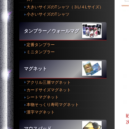
大きいサイズのTシャツ（３L/４Lサイズ）
小さいサイズのTシャツ
タンブラー／ウォールマグ
定番タンブラー
ミニタンブラー
マグネット
アクリル三層マグネット
カードサイズマグネット
シートマグネット
本物そっくり寿司マグネット
漢字マグネット
マウスパッド