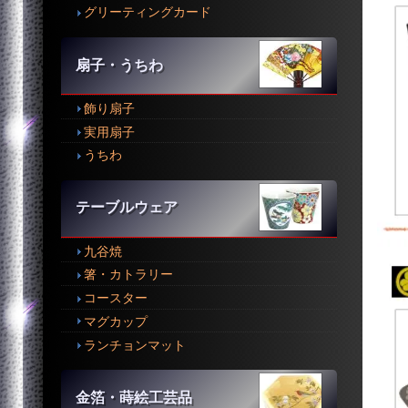
グリーティングカード
扇子・うちわ
飾り扇子
実用扇子
うちわ
テーブルウェア
九谷焼
箸・カトラリー
コースター
マグカップ
ランチョンマット
金箔・蒔絵工芸品