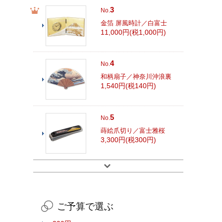
3
No.
金箔 屏風時計／白富士
11,000円(税1,000円)
4
No.
和柄扇子／神奈川沖浪裏
1,540円(税140円)
5
No.
蒔絵爪切り／富士雅桜
3,300円(税300円)
ご予算で選ぶ