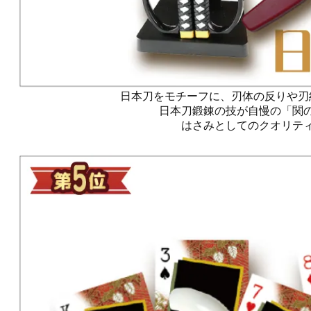
日本刀をモチーフに、刃体の反りや刃
日本刀鍛錬の技が自慢の「関
はさみとしてのクオリテ