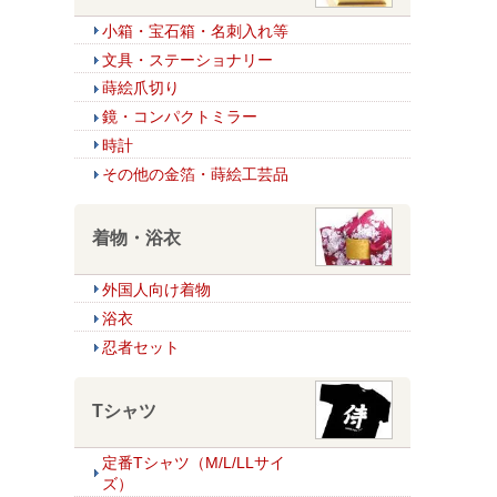
小箱・宝石箱・名刺入れ等
文具・ステーショナリー
蒔絵爪切り
鏡・コンパクトミラー
時計
その他の金箔・蒔絵工芸品
着物・浴衣
外国人向け着物
浴衣
忍者セット
Tシャツ
定番Tシャツ（M/L/LLサイ
ズ）