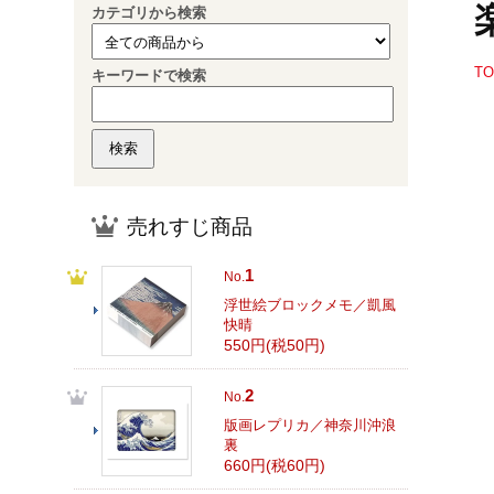
カテゴリから検索
T
キーワードで検索
売れすじ商品
1
No.
浮世絵ブロックメモ／凱風
快晴
550円(税50円)
2
No.
版画レプリカ／神奈川沖浪
裏
660円(税60円)