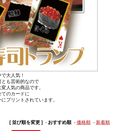
中で大人気！
何とも芸術的なので
大変人気の商品です。
全てのカードに
かにプリントされています。
[ 並び順を変更 ]
-
おすすめ順
-
価格順
-
新着順