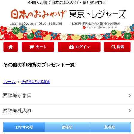
カテゴリで選ぶ
外国人が喜ぶ日本のおみやげ・贈り物専門店
ご予算で選ぶ
贈り先で選ぶ
カート
ログイン
検索
その他の和雑貨のプレゼント一覧
目的で選ぶ
ホーム
＞
その他の和雑貨
西陣織がま口
西陣織札入れ
おすすめ順
価格順
新着順