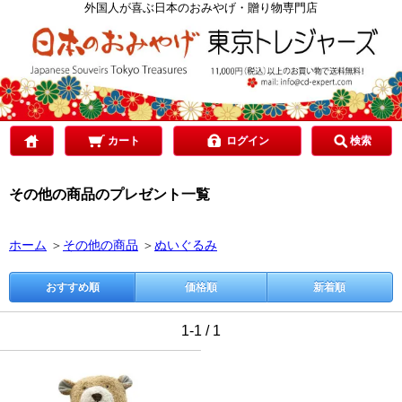
カテゴリで選ぶ
外国人が喜ぶ日本のおみやげ・贈り物専門店
ご予算で選ぶ
贈り先で選ぶ
カート
ログイン
検索
その他の商品のプレゼント一覧
目的で選ぶ
ホーム
＞
その他の商品
＞
ぬいぐるみ
おすすめ順
価格順
新着順
1-1 / 1