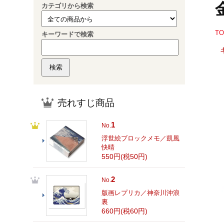
カテゴリから検索
T
キーワードで検索
売れすじ商品
1
No.
浮世絵ブロックメモ／凱風
快晴
550円(税50円)
2
No.
版画レプリカ／神奈川沖浪
裏
660円(税60円)