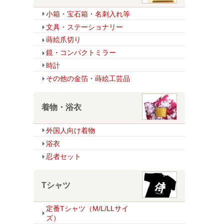
小箱・宝石箱・名刺入れ等
文具・ステーショナリー
蒔絵爪切り
鏡・コンパクトミラー
時計
その他の金箔・蒔絵工芸品
着物・浴衣
外国人向け着物
浴衣
忍者セット
Tシャツ
定番Tシャツ（M/L/LLサイ
ズ）