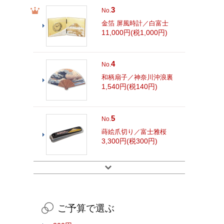
3
No.
金箔 屏風時計／白富士
11,000円(税1,000円)
4
No.
和柄扇子／神奈川沖浪裏
1,540円(税140円)
5
No.
蒔絵爪切り／富士雅桜
3,300円(税300円)
ご予算で選ぶ