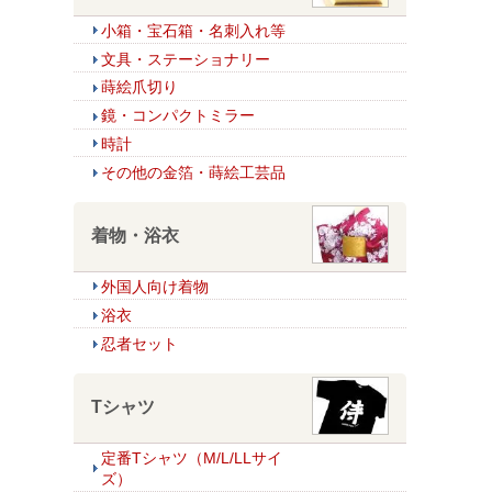
小箱・宝石箱・名刺入れ等
文具・ステーショナリー
蒔絵爪切り
鏡・コンパクトミラー
時計
その他の金箔・蒔絵工芸品
着物・浴衣
外国人向け着物
浴衣
忍者セット
Tシャツ
定番Tシャツ（M/L/LLサイ
ズ）