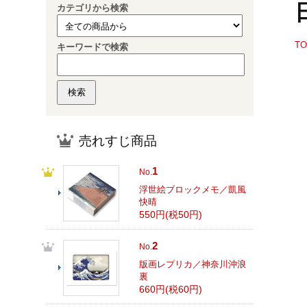
カテゴリから検索
T
キーワードで検索
売れすじ商品
1
No.
浮世絵ブロックメモ／凱風
快晴
550円(税50円)
2
No.
版画レプリカ／神奈川沖浪
裏
660円(税60円)