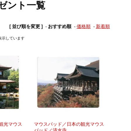
ゼント一覧
[ 並び順を変更 ]
-
おすすめ順
-
価格順
-
新着順
商品を表示しています
観光マウス
マウスパッド／日本の観光マウス
パッド／清水寺