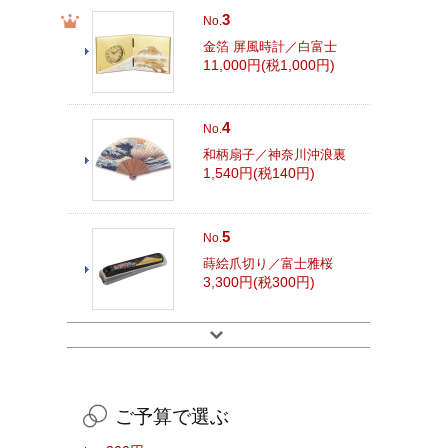
3
No.
金箔 屏風時計／白富士
11,000円(税1,000円)
4
No.
和柄扇子／神奈川沖浪裏
1,540円(税140円)
5
No.
蒔絵爪切り／富士雅桜
3,300円(税300円)
ご予算で選ぶ