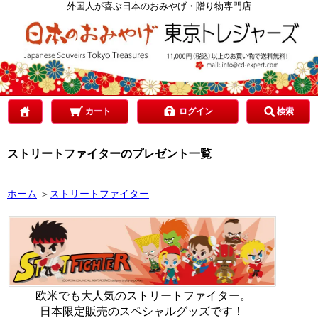
カテゴリで選ぶ
外国人が喜ぶ日本のおみやげ・贈り物専門店
ご予算で選ぶ
贈り先で選ぶ
カート
ログイン
検索
ストリートファイターのプレゼント一覧
目的で選ぶ
ホーム
＞
ストリートファイター
欧米でも大人気のストリートファイター。
日本限定販売のスペシャルグッズです！