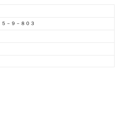
１－５－９－８０３