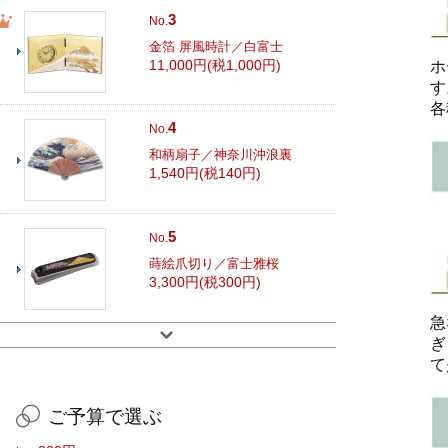
3
No.
金箔 屏風時計／白富士
11,000円(税1,000円)
ホ
す
各
4
No.
和柄扇子／神奈川沖浪裏
1,540円(税140円)
5
No.
蒔絵爪切り／富士雅桜
3,300円(税300円)
急
ぎ
て
ご予算で選ぶ