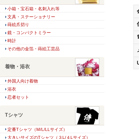
小箱・宝石箱・名刺入れ等
文具・ステーショナリー
蒔絵爪切り
鏡・コンパクトミラー
時計
その他の金箔・蒔絵工芸品
着物・浴衣
外国人向け着物
浴衣
忍者セット
Tシャツ
定番Tシャツ（M/L/LLサイズ）
大きいサイズのTシャツ（３L/４Lサイズ）