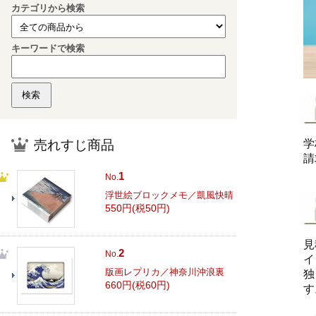
カテゴリから検索
キーワードで検索
売れすじ商品
学
請
1
No.
浮世絵ブロックメモ／凱風快晴
550円(税50円)
見
2
No.
イ
版画レプリカ／神奈川沖浪裏
独
660円(税60円)
す