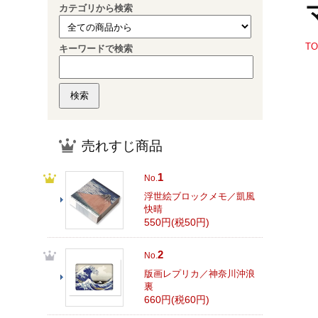
カテゴリから検索
T
キーワードで検索
売れすじ商品
1
No.
浮世絵ブロックメモ／凱風
快晴
550円(税50円)
2
No.
版画レプリカ／神奈川沖浪
裏
660円(税60円)