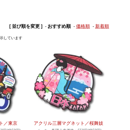
[ 並び順を変更 ]
-
おすすめ順
-
価格順
-
新着順
品を表示しています
ト／東京
アクリル三層マグネット／桜舞妓