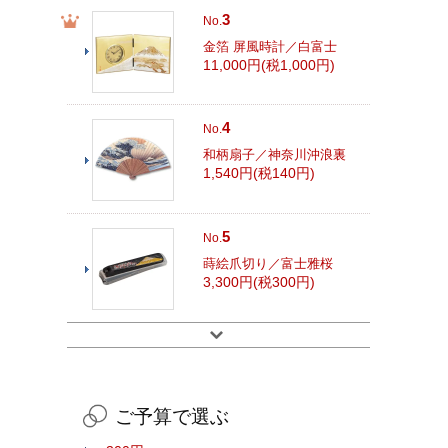
3
No.
金箔 屏風時計／白富士
11,000円(税1,000円)
4
No.
和柄扇子／神奈川沖浪裏
1,540円(税140円)
5
No.
蒔絵爪切り／富士雅桜
3,300円(税300円)
ご予算で選ぶ