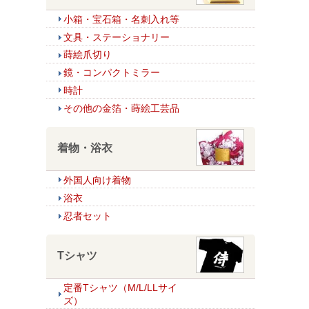
小箱・宝石箱・名刺入れ等
文具・ステーショナリー
蒔絵爪切り
鏡・コンパクトミラー
時計
その他の金箔・蒔絵工芸品
着物・浴衣
外国人向け着物
浴衣
忍者セット
Tシャツ
定番Tシャツ（M/L/LLサイ
ズ）