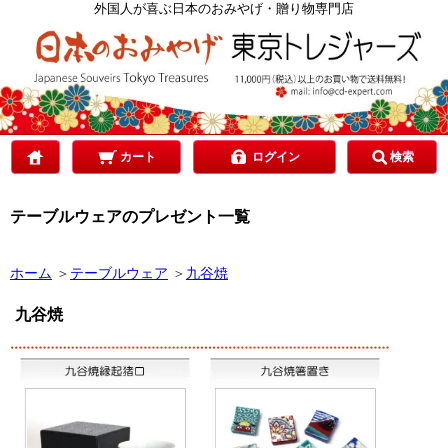
カテゴリで選ぶ
外国人が喜ぶ日本のおみやげ・贈り物専門店
ご予算で選ぶ
贈り先で選ぶ
カート
ログイン
検索
テーブルウェアのプレゼント一覧
目的で選ぶ
ホーム
＞
テーブルウェア
＞
九谷焼
九谷焼