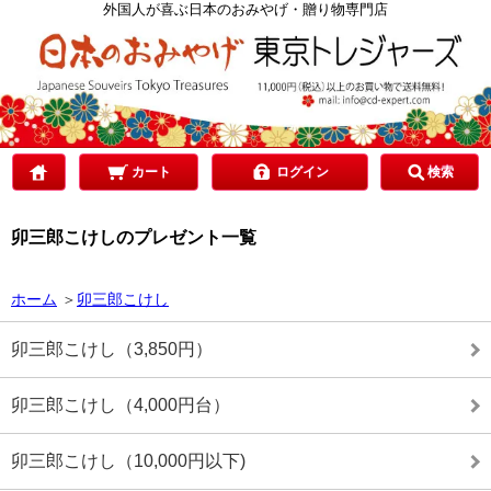
カテゴリで選ぶ
外国人が喜ぶ日本のおみやげ・贈り物専門店
ご予算で選ぶ
贈り先で選ぶ
カート
ログイン
検索
卯三郎こけしのプレゼント一覧
目的で選ぶ
ホーム
＞
卯三郎こけし
卯三郎こけし（3,850円）
卯三郎こけし（4,000円台）
卯三郎こけし（10,000円以下)