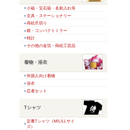
小箱・宝石箱・名刺入れ等
文具・ステーショナリー
蒔絵爪切り
鏡・コンパクトミラー
時計
その他の金箔・蒔絵工芸品
着物・浴衣
外国人向け着物
浴衣
忍者セット
Tシャツ
定番Tシャツ（M/L/LLサイ
ズ）