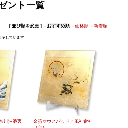
ゼント一覧
[ 並び順を変更 ]
-
おすすめ順
-
価格順
-
新着順
商品を表示しています
奈川沖浪裏
金箔マウスパッド／風神雷神
（金）