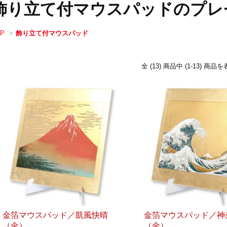
飾り立て付マウスパッドのプレ
OP
>
飾り立て付マウスパッド
全 (13) 商品中 (1-13) 
金箔マウスパッド／凱風快晴
金箔マウスパッド／神
（金）
（金）