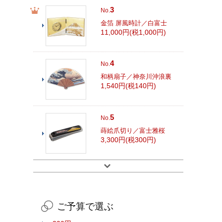
3
No.
金箔 屏風時計／白富士
11,000円(税1,000円)
4
No.
和柄扇子／神奈川沖浪裏
1,540円(税140円)
5
No.
蒔絵爪切り／富士雅桜
3,300円(税300円)
ご予算で選ぶ