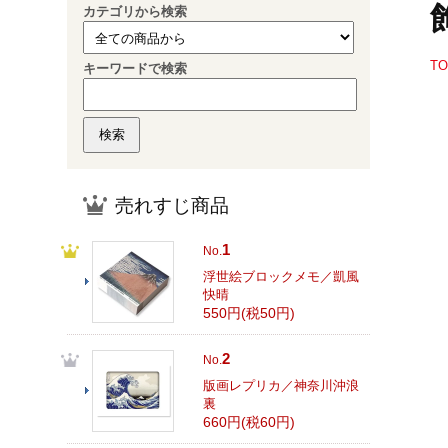
カテゴリから検索
T
キーワードで検索
売れすじ商品
1
No.
浮世絵ブロックメモ／凱風
快晴
550円(税50円)
2
No.
版画レプリカ／神奈川沖浪
裏
660円(税60円)