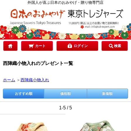
カテゴリで選ぶ
外国人が喜ぶ日本のおみやげ・贈り物専門店
ご予算で選ぶ
贈り先で選ぶ
カート
ログイン
検索
西陣織小物入れのプレゼント一覧
目的で選ぶ
ホーム
＞
西陣織小物入れ
おすすめ順
価格順
新着順
1-5 / 5