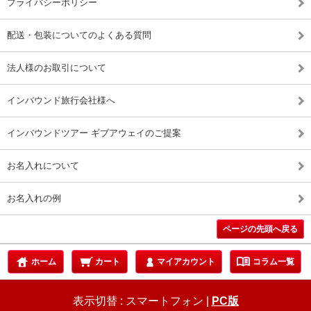
プライバシーポリシー
配送・包装についてのよくある質問
法人様のお取引について
インバウンド旅行会社様へ
インバウンドツアー ギブアウェイのご提案
お名入れについて
お名入れの例
ページの先頭へ戻る
menu_book
ホーム
カート
マイアカウント
コラム一覧
表示切替 :
スマートフォン
|
PC版