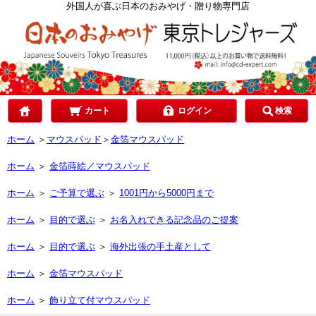
カテゴリで選ぶ
外国人が喜ぶ日本のおみやげ・贈り物専門店
ご予算で選ぶ
贈り先で選ぶ
カート
ログイン
検索
ホーム
＞
マウスパッド
＞
金箔マウスパッド
目的で選ぶ
ホーム
＞
金箔蒔絵／マウスパッド
ホーム
＞
ご予算で選ぶ
＞
1001円から5000円まで
ホーム
＞
目的で選ぶ
＞
お名入れできる記念品のご提案
ホーム
＞
目的で選ぶ
＞
海外出張の手土産として
ホーム
＞
金箔マウスパッド
ホーム
＞
飾り立て付マウスパッド