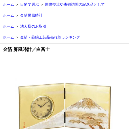
ホーム
＞
目的で選ぶ
＞
国際交流や表敬訪問の記念品として
ホーム
＞
金箔屏風時計
ホーム
＞
法人様のお取引
ホーム
＞
金箔・蒔絵工芸品売れ筋ランキング
金箔 屏風時計／白富士