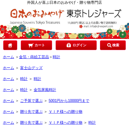
カテゴリで選ぶ
外国人が喜ぶ日本のおみやげ・贈り物専門店
ご予算で選ぶ
贈り先で選ぶ
カート
ログイン
検索
ホーム
＞
金箔・蒔絵工芸品
＞
時計
目的で選ぶ
ホーム
＞
富士山グッズ
ホーム
＞
時計
＞
時計
ホーム
＞
時計
＞
金箔屏風時計
ホーム
＞
ご予算で選ぶ
＞
5001円から10000円まで
ホーム
＞
贈り先で選ぶ
＞
ＶＩＰ様への贈り物
ホーム
＞
贈り先で選ぶ
＞
ＶＩＰ様への贈り物
＞
時計