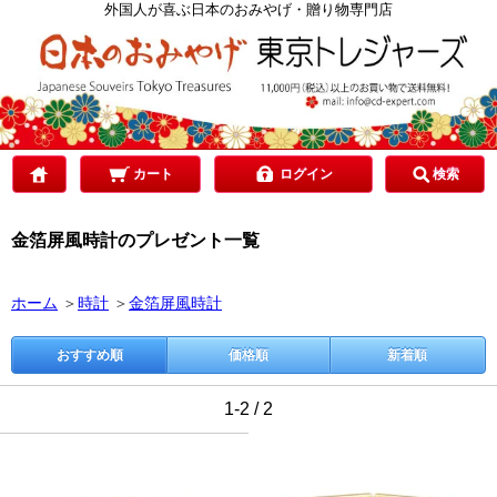
カテゴリで選ぶ
外国人が喜ぶ日本のおみやげ・贈り物専門店
ご予算で選ぶ
贈り先で選ぶ
カート
ログイン
検索
金箔屏風時計のプレゼント一覧
目的で選ぶ
ホーム
＞
時計
＞
金箔屏風時計
おすすめ順
価格順
新着順
1-2 / 2