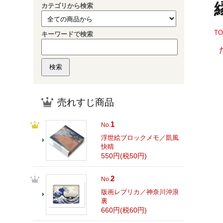
カテゴリから検索
T
キーワードで検索
売れすじ商品
1
No.
浮世絵ブロックメモ／凱風
快晴
550円(税50円)
2
No.
版画レプリカ／神奈川沖浪
裏
660円(税60円)