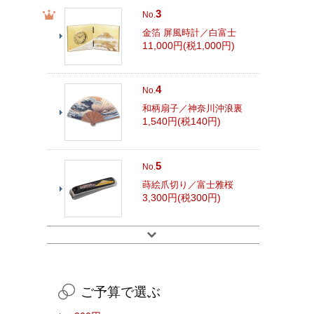
3
No.
金箔 屏風時計／白富士
11,000円(税1,000円)
4
No.
和柄扇子／神奈川沖浪裏
1,540円(税140円)
5
No.
蒔絵爪切り／富士雅桜
3,300円(税300円)
ご予算で選ぶ