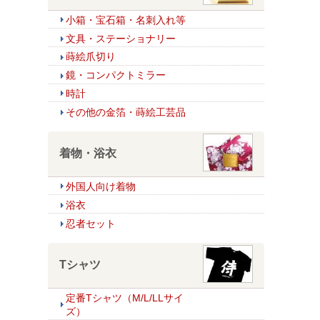
小箱・宝石箱・名刺入れ等
文具・ステーショナリー
蒔絵爪切り
鏡・コンパクトミラー
時計
その他の金箔・蒔絵工芸品
着物・浴衣
外国人向け着物
浴衣
忍者セット
Tシャツ
定番Tシャツ（M/L/LLサイ
ズ）