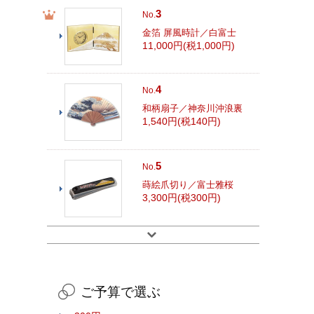
3
No.
金箔 屏風時計／白富士
11,000円(税1,000円)
4
No.
和柄扇子／神奈川沖浪裏
1,540円(税140円)
5
No.
蒔絵爪切り／富士雅桜
3,300円(税300円)
ご予算で選ぶ