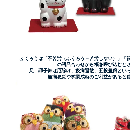
ふくろうは「
不苦労（ふくろう＝苦労しない）
」「
の語呂合わせから福を呼び込むと
又、
獅子舞は厄除け、疫病退散、五穀豊穣
とい
無病息災や学業成就
のご利益があると