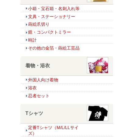
小箱・宝石箱・名刺入れ等
文具・ステーショナリー
蒔絵爪切り
鏡・コンパクトミラー
時計
その他の金箔・蒔絵工芸品
着物・浴衣
外国人向け着物
浴衣
忍者セット
Tシャツ
定番Tシャツ（M/L/LLサイ
ズ）