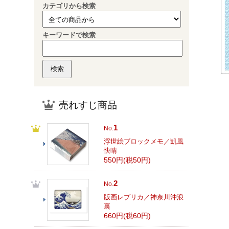
カテゴリから検索
キーワードで検索
売れすじ商品
1
No.
浮世絵ブロックメモ／凱風
快晴
550円(税50円)
2
No.
版画レプリカ／神奈川沖浪
裏
660円(税60円)