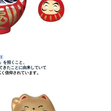
！
」を招く
こと、
てきたことに由来していて
広く信仰されています。