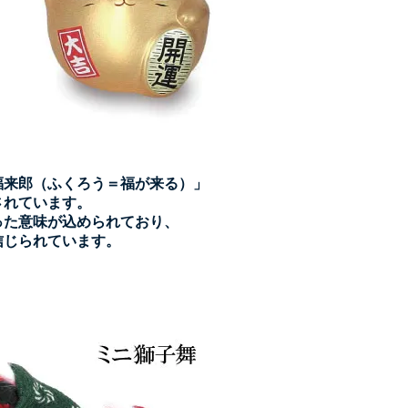
福来郎（ふくろう＝福が来る）
」
されています。
った意味が込められており、
信じられています。