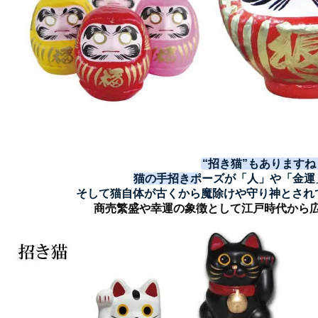
“招き猫”もありますね
猫の手招きポーズが「人」や「金運
そして
猫自体が古くから魔除けや守り神
とされ
商売繁盛や幸運の象徴として江戸時代から