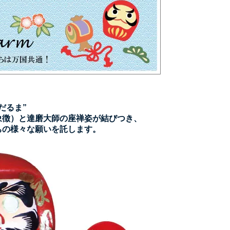
だるま”
象徴）と
達磨大師の座禅姿
が結びつき、
ちの様々な願いを託します。