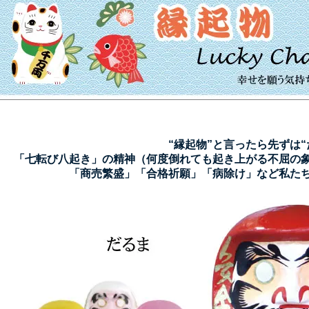
“縁起物”と言ったら先ずは“
「七転び八起き」の精神
（何度倒れても起き上がる不屈の
「商売繁盛」「合格祈願」「病除け」
など私た