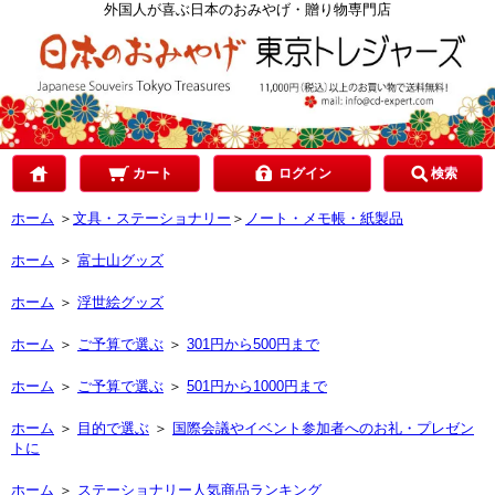
カテゴリで選ぶ
外国人が喜ぶ日本のおみやげ・贈り物専門店
ご予算で選ぶ
贈り先で選ぶ
カート
ログイン
検索
ホーム
＞
文具・ステーショナリー
＞
ノート・メモ帳・紙製品
目的で選ぶ
ホーム
＞
富士山グッズ
ホーム
＞
浮世絵グッズ
ホーム
＞
ご予算で選ぶ
＞
301円から500円まで
ホーム
＞
ご予算で選ぶ
＞
501円から1000円まで
ホーム
＞
目的で選ぶ
＞
国際会議やイベント参加者へのお礼・プレゼン
トに
ホーム
＞
ステーショナリー人気商品ランキング