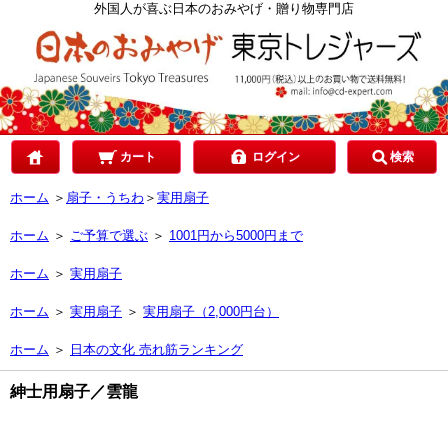
カテゴリで選ぶ
外国人が喜ぶ日本のおみやげ・贈り物専門店
ご予算で選ぶ
贈り先で選ぶ
カート
ログイン
検索
ホーム
＞
扇子・うちわ
＞
実用扇子
目的で選ぶ
ホーム
＞
ご予算で選ぶ
＞
1001円から5000円まで
ホーム
＞
実用扇子
ホーム
＞
実用扇子
＞
実用扇子（2,000円台）
ホーム
＞
日本の文化 売れ筋ランキング
紳士用扇子／雲龍