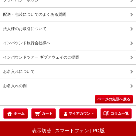
プライバシーポリシー
配送・包装についてのよくある質問
法人様のお取引について
インバウンド旅行会社様へ
インバウンドツアー ギブアウェイのご提案
お名入れについて
お名入れの例
ページの先頭へ戻る
menu_book
ホーム
カート
マイアカウント
コラム一覧
表示切替 :
スマートフォン
|
PC版