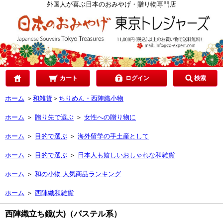
カテゴリで選ぶ
外国人が喜ぶ日本のおみやげ・贈り物専門店
ご予算で選ぶ
贈り先で選ぶ
カート
ログイン
検索
ホーム
＞
和雑貨
＞
ちりめん・西陣織小物
目的で選ぶ
ホーム
＞
贈り先で選ぶ
＞
女性への贈り物に
ホーム
＞
目的で選ぶ
＞
海外留学の手土産として
ホーム
＞
目的で選ぶ
＞
日本人も嬉しいおしゃれな和雑貨
ホーム
＞
和の小物 人気商品ランキング
ホーム
＞
西陣織和雑貨
西陣織立ち鏡(大)（パステル系）