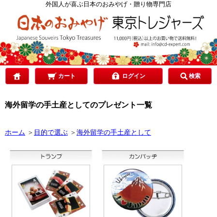
カテゴリで選ぶ
外国人が喜ぶ日本のおみやげ・贈り物専門店
ご予算で選ぶ
贈り先で選ぶ
カート
ログイン
検索
海外留学の手土産としてのプレゼント一覧
目的で選ぶ
ホーム
＞
目的で選ぶ
＞
海外留学の手土産として