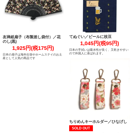
てぬぐい／ビールに枝豆
友禅紙扇子（布製差し袋付）／花
のし(黒)
1,045円(税95円)
1,925円(税175円)
日本の手拭いは吸水性が良く、又乾きやすい
ので外国人に喜ばれます。
日本の扇子は海外出張やホームステイのお土
産として人気の商品です
ちりめんキーホルダー／ひなげし
SOLD OUT