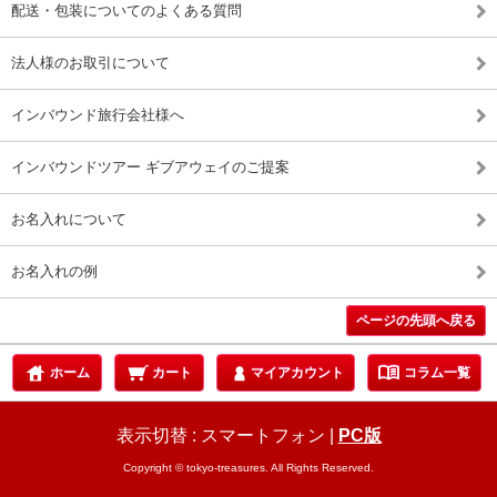
配送・包装についてのよくある質問
法人様のお取引について
インバウンド旅行会社様へ
インバウンドツアー ギブアウェイのご提案
お名入れについて
お名入れの例
ページの先頭へ戻る
menu_book
ホーム
カート
マイアカウント
コラム一覧
表示切替 :
スマートフォン
|
PC版
Copyright © tokyo-treasures. All Rights Reserved.