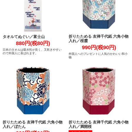
折りたためる 友禅千代紙 六角小物
タオルてぬぐい／富士山
入れ／桜霞
880円(税80円)
990円(税90円)
日本のタオルは吸水性が良く、又乾きやすい
ので外国人に喜ばれます。
外国人へのプレゼントに人気のかわいい和小
物
折りたためる 友禅千代紙 六角小物
折りたためる 友禅千代紙 六角小物
入れ／ぼたん
入れ／満開桜