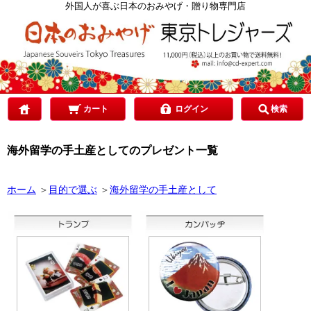
カテゴリで選ぶ
外国人が喜ぶ日本のおみやげ・贈り物専門店
ご予算で選ぶ
贈り先で選ぶ
カート
ログイン
検索
海外留学の手土産としてのプレゼント一覧
目的で選ぶ
ホーム
＞
目的で選ぶ
＞
海外留学の手土産として