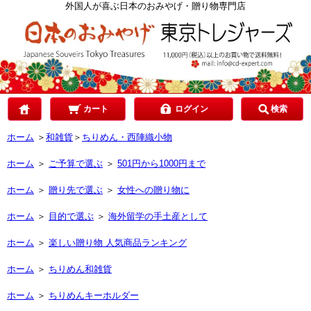
カテゴリで選ぶ
外国人が喜ぶ日本のおみやげ・贈り物専門店
ご予算で選ぶ
贈り先で選ぶ
カート
ログイン
検索
ホーム
＞
和雑貨
＞
ちりめん・西陣織小物
目的で選ぶ
ホーム
＞
ご予算で選ぶ
＞
501円から1000円まで
ホーム
＞
贈り先で選ぶ
＞
女性への贈り物に
ホーム
＞
目的で選ぶ
＞
海外留学の手土産として
ホーム
＞
楽しい贈り物 人気商品ランキング
ホーム
＞
ちりめん和雑貨
ホーム
＞
ちりめんキーホルダー