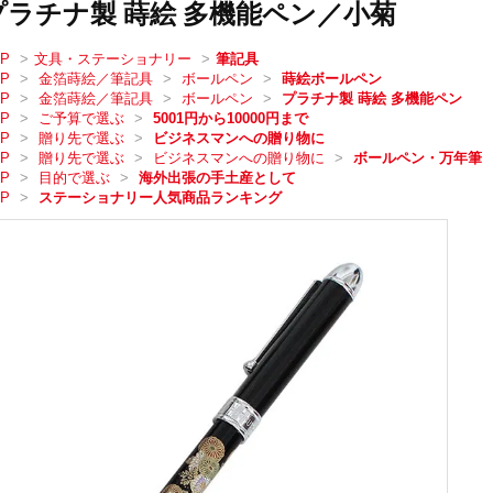
プラチナ製 蒔絵 多機能ペン／小菊
OP
>
文具・ステーショナリー
>
筆記具
OP
>
金箔蒔絵／筆記具
>
ボールペン
>
蒔絵ボールペン
OP
>
金箔蒔絵／筆記具
>
ボールペン
>
プラチナ製 蒔絵 多機能ペン
OP
>
ご予算で選ぶ
>
5001円から10000円まで
OP
>
贈り先で選ぶ
>
ビジネスマンへの贈り物に
OP
>
贈り先で選ぶ
>
ビジネスマンへの贈り物に
>
ボールペン・万年筆
OP
>
目的で選ぶ
>
海外出張の手土産として
OP
>
ステーショナリー人気商品ランキング