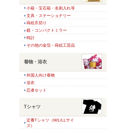
小箱・宝石箱・名刺入れ等
文具・ステーショナリー
蒔絵爪切り
鏡・コンパクトミラー
時計
その他の金箔・蒔絵工芸品
着物・浴衣
外国人向け着物
浴衣
忍者セット
Tシャツ
定番Tシャツ（M/L/LLサイ
ズ）