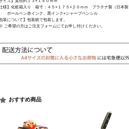
サイズ】直径約１３×１４０ｍｍ
仕様】化粧箱入り 箱寸：４５×１７５×２０ｍｍ プラチナ製（日本製
ールペン赤インク、黒インク+シャープペンシル
包装について】包装紙で包装します。
 ご希望の方はご注文フォームにてお申し付けください。
おすすめ商品