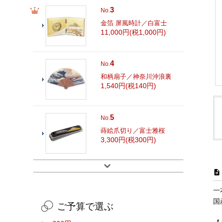
3
No.
金箔 屏風時計／白富士
11,000円(税1,000円)
4
No.
和柄扇子／神奈川沖浪裏
1,540円(税140円)
5
No.
蒔絵爪切り／富士雅桜
3,300円(税300円)
一
国
ご予算で選ぶ