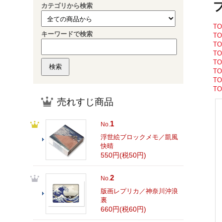
カテゴリから検索
T
キーワードで検索
T
T
T
T
T
T
T
売れすじ商品
1
No.
浮世絵ブロックメモ／凱風
快晴
550円(税50円)
2
No.
版画レプリカ／神奈川沖浪
裏
660円(税60円)