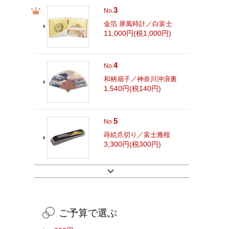
3
No.
金箔 屏風時計／白富士
11,000円(税1,000円)
4
No.
和柄扇子／神奈川沖浪裏
1,540円(税140円)
5
No.
蒔絵爪切り／富士雅桜
3,300円(税300円)
ご予算で選ぶ