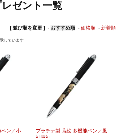
プレゼント一覧
[ 並び順を変更 ]
-
おすすめ順
-
価格順
-
新着順
品を表示しています
能ペン／小
プラチナ製 蒔絵 多機能ペン／風
神雷神