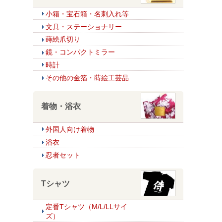
小箱・宝石箱・名刺入れ等
文具・ステーショナリー
蒔絵爪切り
鏡・コンパクトミラー
時計
その他の金箔・蒔絵工芸品
着物・浴衣
外国人向け着物
浴衣
忍者セット
Tシャツ
定番Tシャツ（M/L/LLサイ
ズ）