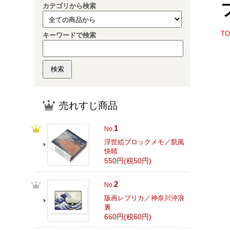
カテゴリから検索
T
キーワードで検索
売れすじ商品
1
No.
浮世絵ブロックメモ／凱風
快晴
550円(税50円)
2
No.
版画レプリカ／神奈川沖浪
裏
660円(税60円)