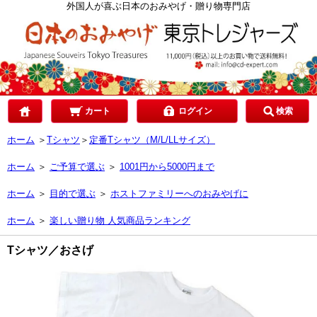
カテゴリで選ぶ
外国人が喜ぶ日本のおみやげ・贈り物専門店
ご予算で選ぶ
贈り先で選ぶ
カート
ログイン
検索
ホーム
＞
Tシャツ
＞
定番Tシャツ（M/L/LLサイズ）
目的で選ぶ
ホーム
＞
ご予算で選ぶ
＞
1001円から5000円まで
ホーム
＞
目的で選ぶ
＞
ホストファミリーへのおみやげに
ホーム
＞
楽しい贈り物 人気商品ランキング
Tシャツ／おさげ