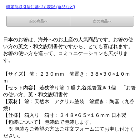
特定商取引法に基づく表記 (返品など)
前の商品へ
次の商品へ
日本のお箸は、海外へのお土産の人気商品です。お箸の使
い方の英文・和文説明書付ですから、とても喜ばれます。
お箸の使い方を巡って、コミュニケーションも広がりま
す。
【サイズ】 箸：２３０ｍｍ 箸置き：３８×３０×１０ｍ
ｍ
【セット内容】 若狭塗り箸 １膳 九谷焼箸置き 1個 「お箸
の使い方」英・和文説明書付
【素材】 箸：天然木 アクリル塗装 箸置き：陶器（九谷
焼）
【仕様】 箱入り 箱寸：２４８×６５×１６ｍｍ 日本製
【包装について】 包装紙で包装します。
※ 包装をご希望の方はご注文フォームにてお申し付けく
ださい。