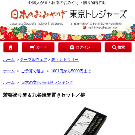
カテゴリで選ぶ
外国人が喜ぶ日本のおみやげ・贈り物専門店
ご予算で選ぶ
贈り先で選ぶ
カート
ログイン
検索
ホーム
＞
テーブルウェア
＞
箸・カトラリー
目的で選ぶ
ホーム
＞
ご予算で選ぶ
＞
1001円から5000円まで
ホーム
＞
日本の文化 売れ筋ランキング
若狭塗り箸＆九谷焼箸置きセット／椿