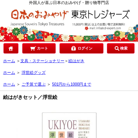
カテゴリで選ぶ
外国人が喜ぶ日本のおみやげ・贈り物専門店
ご予算で選ぶ
贈り先で選ぶ
カート
ログイン
検索
ホーム
＞
文具・ステーショナリー
＞
絵はがき
目的で選ぶ
ホーム
＞
浮世絵グッズ
ホーム
＞
ご予算で選ぶ
＞
501円から1000円まで
絵はがきセット／浮世絵