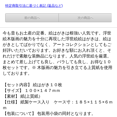
特定商取引法に基づく表記 (返品など)
前の商品へ
次の商品へ
今も昔もお土産の定番。絵はがきは根強い人気です。浮世
絵木版画の魅力を十分に再現した浮世絵絵はがきは、絵は
がきとしてばかりでなく、アートコレクションとしてもご
好評いただいております。お好きな額にお入れ頂くと、そ
れだけで素敵な装飾品になります。人気の浮世絵を厳選。
まとめて差し上げても良し、バラしても良し、お得な１０
枚セットです。※ 木版画の魅力を引き立てる上質紙を使用
しております。
【セット内容】 絵はがき１０枚
【サイズ】 １００×１４７ｍｍ
【素材】 紙(上質紙）
【仕様】 紙製ケース入り ケース寸：１８５×１１５×６ｍ
ｍ
【包装について】 包装用小袋の同封となります。