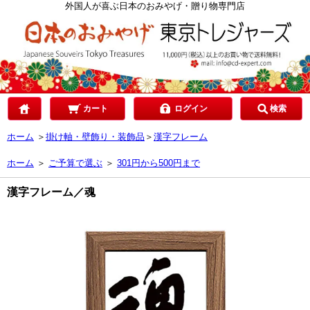
カテゴリで選ぶ
外国人が喜ぶ日本のおみやげ・贈り物専門店
ご予算で選ぶ
贈り先で選ぶ
カート
ログイン
検索
ホーム
＞
掛け軸・壁飾り・装飾品
＞
漢字フレーム
目的で選ぶ
ホーム
＞
ご予算で選ぶ
＞
301円から500円まで
漢字フレーム／魂