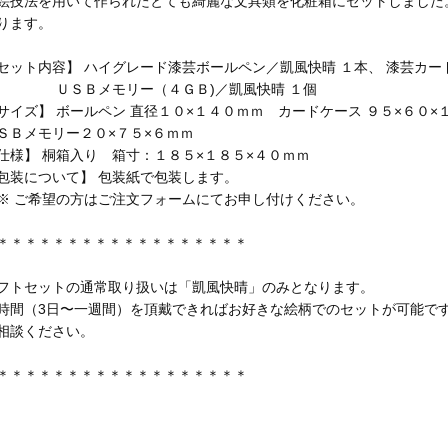
絵技法を用いて作られたとても綺麗な文具類を化粧箱にセットしました
ります。
セット内容】 ハイグレード漆芸ボールペン／凱風快晴 １本、 漆芸カード
ＳＢメモリー（４ＧＢ)／凱風快晴 １個
サイズ】 ボールペン 直径１０×１４０ｍｍ カードケース ９５×６０
ＳＢメモリー２０×７５×６ｍｍ
仕様】 桐箱入り 箱寸：１８５×１８５×４０ｍｍ
包装について】 包装紙で包装します。
 ご希望の方はご注文フォームにてお申し付けください。
＊＊＊＊＊＊＊＊＊＊＊＊＊＊＊＊＊＊
フトセットの通常取り扱いは「凱風快晴」のみとなります。
時間（3日〜一週間）を頂戴できればお好きな絵柄でのセットが可能で
相談ください。
＊＊＊＊＊＊＊＊＊＊＊＊＊＊＊＊＊＊