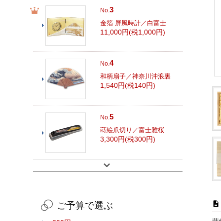
3
No.
金箔 屏風時計／白富士
11,000円(税1,000円)
4
No.
和柄扇子／神奈川沖浪裏
1,540円(税140円)
5
No.
蒔絵爪切り／富士雅桜
3,300円(税300円)
ご予算で選ぶ