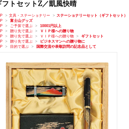
ギフトセットZ／凱風快晴
OP
>
文具・ステーショナリー
>
ステーショナリーセット（ギフトセット）
OP
>
富士山グッズ
OP
>
ご予算で選ぶ
>
10001円以上
OP
>
贈り先で選ぶ
>
ＶＩＰ様への贈り物
OP
>
贈り先で選ぶ
>
ＶＩＰ様への贈り物
>
ギフトセット
OP
>
贈り先で選ぶ
>
ビジネスマンへの贈り物に
OP
>
目的で選ぶ
>
国際交流や表敬訪問の記念品として