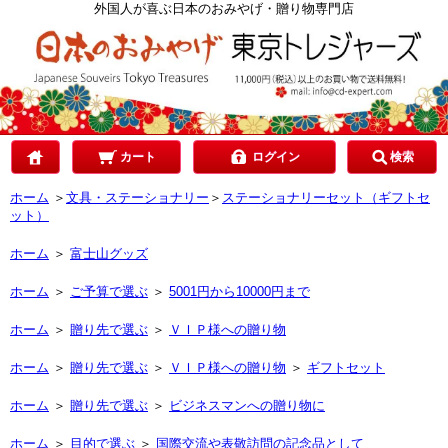
カテゴリで選ぶ
外国人が喜ぶ日本のおみやげ・贈り物専門店
ご予算で選ぶ
贈り先で選ぶ
カート
ログイン
検索
ホーム
＞
文具・ステーショナリー
＞
ステーショナリーセット（ギフトセ
ット）
目的で選ぶ
ホーム
＞
富士山グッズ
ホーム
＞
ご予算で選ぶ
＞
5001円から10000円まで
ホーム
＞
贈り先で選ぶ
＞
ＶＩＰ様への贈り物
ホーム
＞
贈り先で選ぶ
＞
ＶＩＰ様への贈り物
＞
ギフトセット
ホーム
＞
贈り先で選ぶ
＞
ビジネスマンへの贈り物に
ホーム
＞
目的で選ぶ
＞
国際交流や表敬訪問の記念品として