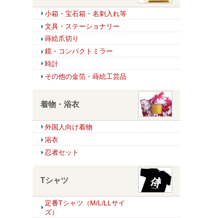
小箱・宝石箱・名刺入れ等
文具・ステーショナリー
蒔絵爪切り
鏡・コンパクトミラー
時計
その他の金箔・蒔絵工芸品
着物・浴衣
外国人向け着物
浴衣
忍者セット
Tシャツ
定番Tシャツ（M/L/LLサイ
ズ）