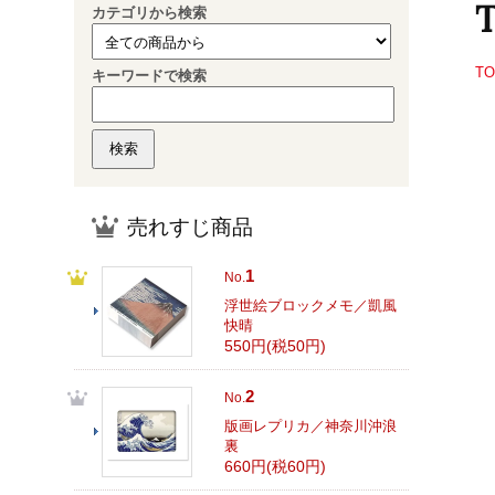
カテゴリから検索
T
キーワードで検索
売れすじ商品
1
No.
浮世絵ブロックメモ／凱風
快晴
550円(税50円)
2
No.
版画レプリカ／神奈川沖浪
裏
660円(税60円)