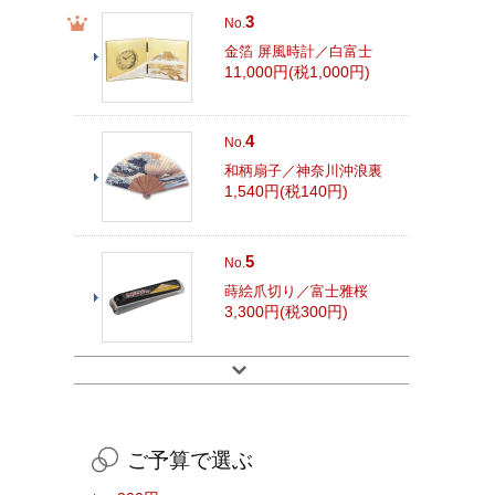
3
No.
金箔 屏風時計／白富士
11,000円(税1,000円)
4
No.
和柄扇子／神奈川沖浪裏
1,540円(税140円)
5
No.
蒔絵爪切り／富士雅桜
3,300円(税300円)
ご予算で選ぶ