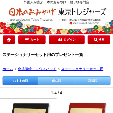
カテゴリで選ぶ
外国人が喜ぶ日本のおみやげ・贈り物専門店
ご予算で選ぶ
贈り先で選ぶ
カート
ログイン
検索
ステーショナリーセット用のプレゼント一覧
目的で選ぶ
ホーム
＞
金箔蒔絵／マウスパッド
＞
ステーショナリーセット用
おすすめ順
価格順
新着順
1-4 / 4