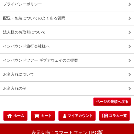
プライバシーポリシー
配送・包装についてのよくある質問
法人様のお取引について
インバウンド旅行会社様へ
インバウンドツアー ギブアウェイのご提案
お名入れについて
お名入れの例
ページの先頭へ戻る
menu_book
ホーム
カート
マイアカウント
コラム一覧
表示切替 :
スマートフォン
|
PC版